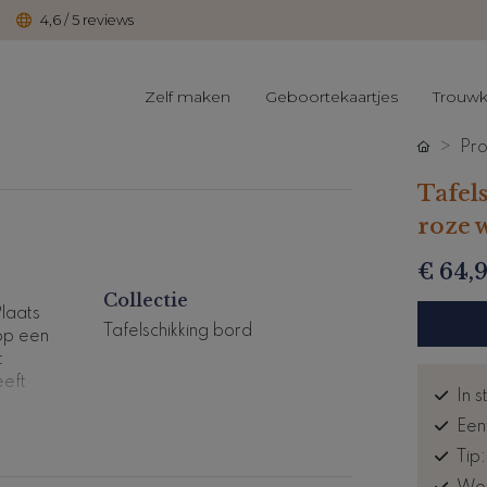
4,6 / 5 reviews
Zelf maken
Geboortekaartjes
Trouwk
Pro
Tafel
roze 
€ 64,
Collectie
Plaats
Tafelschikking bord
op een
t
eeft
In s
Een
Tip