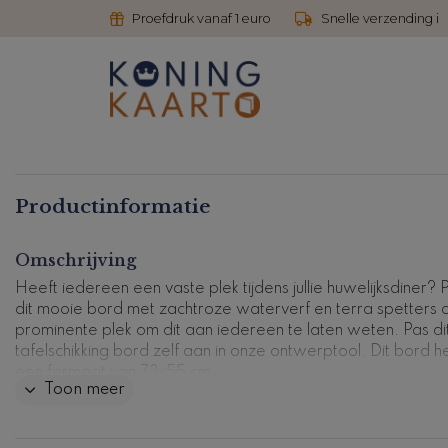
Proefdruk vanaf 1 euro
Snelle verzending i
Productinformatie
Omschrijving
Heeft iedereen een vaste plek tijdens jullie huwelijksdiner? 
dit mooie bord met zachtroze waterverf en terra spetters 
prominente plek om dit aan iedereen te laten weten. Pas di
tafelschikking bord zelf aan in onze ontwerptool. Dit bord h
een formaat van 73x55 cm.
Toon meer
De bruiloftsborden zijn leverbaar in de volgende formaten:
60x40 cm, 73x55 cm, 70x70 cm, ø60 cm, ø80 cm