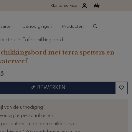
Klantenservice
aarten
Uitnodigingen
Producten
ducten
Tafelschikking bord
schikkingsbord met terra spetters en
waterverf
95
BEWERKEN
tijl van de uitnodiging*
voudig te personaliseren
: presenteer 'm op een schildersezel