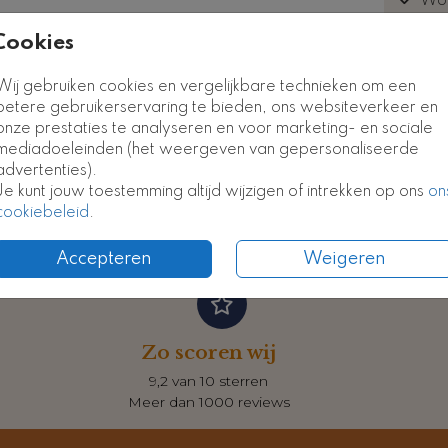
Wor
euk
, we
Cookies
*Neem 
Tafelschikkingsbord
Tafelschikkingsbord
T
kostel
Wij gebruiken cookies en vergelijkbare technieken om een
betere gebruikerservaring te bieden, ons websiteverkeer en
onze prestaties te analyseren en voor marketing- en sociale
mediadoeleinden (het weergeven van gepersonaliseerde
advertenties).
Prijzen
Je kunt jouw toestemming altijd wijzigen of intrekken op ons
on
cookiebeleid
.
Accepteren
Weigeren
Zo scoren wij
9,2 van 10 sterren
Meer dan 1000 reviews