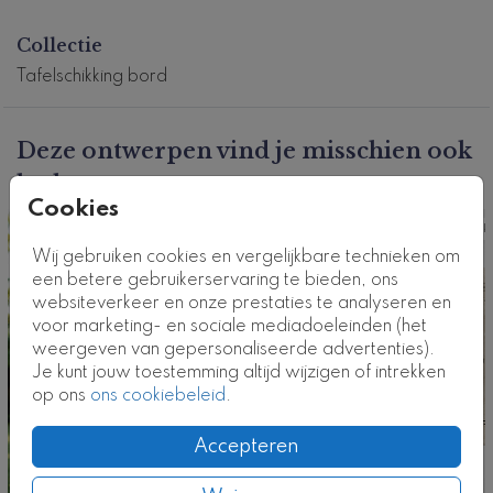
De bruiloftsborden zijn leverbaar in de volgende
formaten:
Collectie
60x40 cm, 80x60 cm, 70x70 cm, ø60 cm, ø80 cm
Tafelschikking bord
Laat het ons weten als je een van de andere
formaten wilt, we passen het graag voor je aan.
Deze ontwerpen vind je misschien ook
Dit product maakt deel uit van
een complete set in
leuk
deze stijl.
Cookies
Productcode: TS-0593-2
Tafelschikkingsbord
Tafelschi
Wij gebruiken cookies en vergelijkbare technieken om
een betere gebruikerservaring te bieden, ons
websiteverkeer en onze prestaties te analyseren en
voor marketing- en sociale mediadoeleinden (het
weergeven van gepersonaliseerde advertenties).
Je kunt jouw toestemming altijd wijzigen of intrekken
op ons
ons cookiebeleid
.
Accepteren