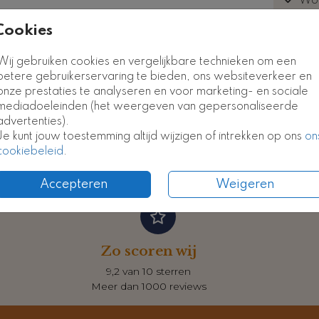
Wor
el als
euk
Cookies
*Neem 
Babyshowerbord
Babyshowerbord
kostel
Wij gebruiken cookies en vergelijkbare technieken om een
betere gebruikerservaring te bieden, ons websiteverkeer en
onze prestaties te analyseren en voor marketing- en sociale
mediadoeleinden (het weergeven van gepersonaliseerde
advertenties).
Prijzen
Je kunt jouw toestemming altijd wijzigen of intrekken op ons
on
cookiebeleid
.
Accepteren
Weigeren
Zo scoren wij
9,2 van 10 sterren
Meer dan 1000 reviews