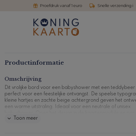
Proefdruk vanaf 1 euro
Snelle verzending i
Productinformatie
Omschrijving
Dit vrolijke bord voor een babyshower met een teddybeer 
perfect voor een feestelijke ontvangst. De speelse typograf
kleine hartjes en zachte beige achtergrond geven het ontw
een warme uitstraling. Ideaal voor een neutrale of unisex
babyshower. Open het design in de kaartenmodule en pas
Toon meer
Het bord wordt gedrukt op 5 mm dik forex: een stevig en
lichtgewicht materiaal dat zowel binnen als buiten kan wor