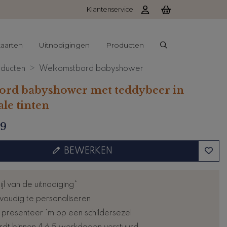
Klantenservice
aarten
Uitnodigingen
Producten
ducten
Welkomstbord babyshower
bord babyshower met teddybeer in
le tinten
99
BEWERKEN
tijl van de uitnodiging*
voudig te personaliseren
: presenteer 'm op een schildersezel