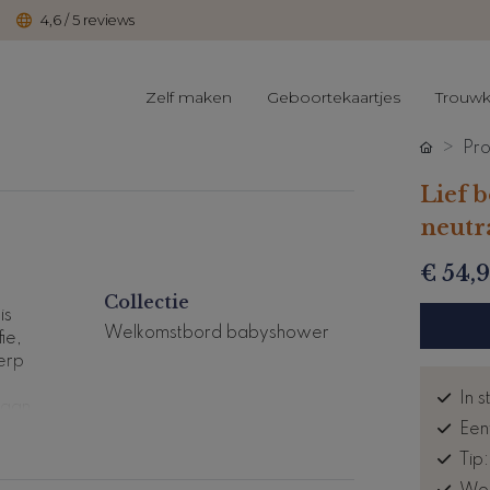
4,6 / 5 reviews
Zelf maken
Geboortekaartjes
Trouwk
Pro
Lief 
neutra
€ 54,
Collectie
is
Welkomstbord babyshower
ie,
erp
In s
 aan.
Een
Tip
den