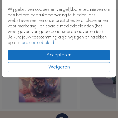
geboortekaartje-meisje
Kaartcode: FD-0872-j1
Wij gebruiken cookies en vergelijkbare technieken om
een betere gebruikerservaring te bieden, ons
Deze ontwerpen vind je misschien ook
websiteverkeer en onze prestaties te analyseren en
voor marketing- en sociale mediadoeleinden (het
leuk
weergeven van gepersonaliseerde advertenties).
Je kunt jouw toestemming altijd wijzigen of intrekken
Kaart
Ka
op ons
ons cookiebeleid
.
Accepteren
Weigeren