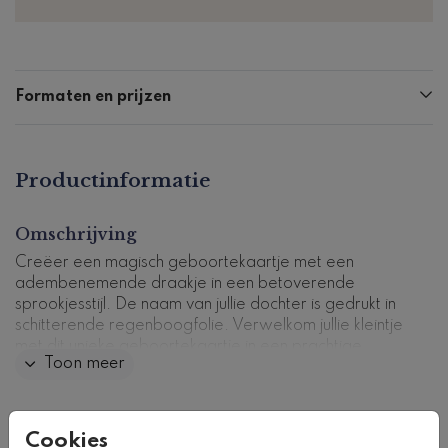
Formaten en prijzen
Productinformatie
Omschrijving
Creëer een magisch geboortekaartje met een
adembenemende draakje in een betoverende
sprookjesstijl. De naam van jullie dochter is gedrukt in
schitterende regenboogfolie. Verwelkom jullie kleintje
met dit unieke geboortekaartje in een prachtige
Toon meer
boogvorm. Pas eenvoudig het ontwerp aan in onze
gebruiksvriendelijke editor en bestel een proefdruk
om het resultaat te bewonderen.
Collectie
Cookies