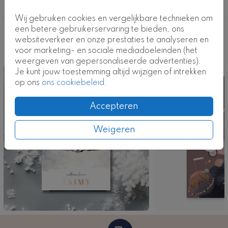
Kaartcode: FD-0963-m2
geboortekaartje-meisje
Wij gebruiken cookies en vergelijkbare technieken om
een betere gebruikerservaring te bieden, ons
Deze ontwerpen vind je misschien ook
websiteverkeer en onze prestaties te analyseren en
voor marketing- en sociale mediadoeleinden (het
leuk
weergeven van gepersonaliseerde advertenties).
Je kunt jouw toestemming altijd wijzigen of intrekken
op ons
ons cookiebeleid
.
Accepteren
Weigeren