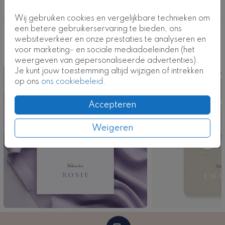
geboortekaartje-neutraal
Wij gebruiken cookies en vergelijkbare technieken om
een betere gebruikerservaring te bieden, ons
Deze ontwerpen vind je misschien ook
websiteverkeer en onze prestaties te analyseren en
voor marketing- en sociale mediadoeleinden (het
leuk
weergeven van gepersonaliseerde advertenties).
Je kunt jouw toestemming altijd wijzigen of intrekken
Kaart
Ka
op ons
ons cookiebeleid
.
Accepteren
Weigeren