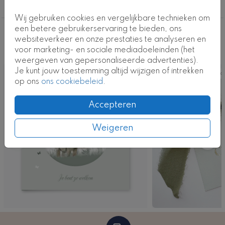
geboortekaartje-neutraal
Wij gebruiken cookies en vergelijkbare technieken om
een betere gebruikerservaring te bieden, ons
Deze ontwerpen vind je misschien ook
websiteverkeer en onze prestaties te analyseren en
voor marketing- en sociale mediadoeleinden (het
leuk
weergeven van gepersonaliseerde advertenties).
Je kunt jouw toestemming altijd wijzigen of intrekken
Kaart
Ka
op ons
ons cookiebeleid
.
Accepteren
Weigeren