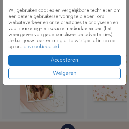
uitnodiging
Wij gebruiken cookies en vergelijkbare technieken om
een betere gebruikerservaring te bieden, ons
Deze ontwerpen vind je misschien ook
websiteverkeer en onze prestaties te analyseren en
voor marketing- en sociale mediadoeleinden (het
leuk
weergeven van gepersonaliseerde advertenties).
Je kunt jouw toestemming altijd wijzigen of intrekken
op ons
ons cookiebeleid
.
Accepteren
Weigeren