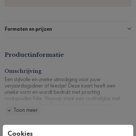
Formaten en prijzen
Productinformatie
Omschrijving
Een stijlvolle en unieke uitnodiging voor jouw
verjaardagsdiner of feestje! Deze kaart heeft een
unieke vorm en wordt bedrukt met prachtig
roségouden folie. Voorop staat een cocktailglas met
daarin jouw leeftijd. Deze kun je zelf aanpassen in
Toon meer
onze handige editor, zo ook de kleuren of lettertypes.
Kaartcode: FD-U-518
Collectie
Cookies