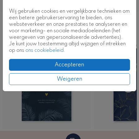
Alle
Kaartcode: T0639-1
Wij gebruiken cookies en vergelijkbare technieken om
een betere gebruikerservaring te bieden, ons
Deze ontwerpen vind je misschien ook
websiteverkeer en onze prestaties te analyseren en
voor marketing- en sociale mediadoeleinden (het
leuk
weergeven van gepersonaliseerde advertenties).
Je kunt jouw toestemming altijd wijzigen of intrekken
Kaart
Ka
op ons
ons cookiebeleid
.
Accepteren
Weigeren