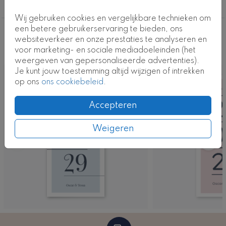
Geen probleem! Je kunt deze trouwkaart eenvoudig
Alle
aanpassen in onze handige ontwerptool.
Wij gebruiken cookies en vergelijkbare technieken om
een betere gebruikerservaring te bieden, ons
Kaartcode: T0592-3
Deze ontwerpen vind je misschien ook
websiteverkeer en onze prestaties te analyseren en
voor marketing- en sociale mediadoeleinden (het
leuk
weergeven van gepersonaliseerde advertenties).
Je kunt jouw toestemming altijd wijzigen of intrekken
op ons
ons cookiebeleid
.
Accepteren
Weigeren