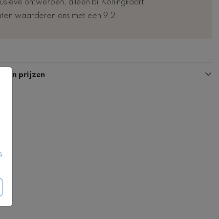
lusieve ontwerpen, alleen bij Koningkaart
nten waarderen ons met een 9.2
n en prijzen
s