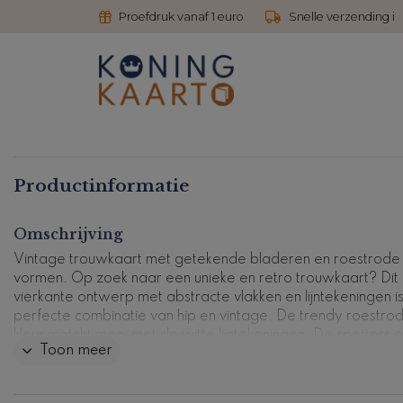
Proefdruk vanaf 1 euro
Snelle verzending i
Productinformatie
Omschrijving
Vintage trouwkaart met getekende bladeren en roestrode
vormen. Op zoek naar een unieke en retro trouwkaart? Dit
vierkante ontwerp met abstracte vlakken en lijntekeningen i
perfecte combinatie van hip en vintage. De trendy roestro
kleur matcht mooi met de witte lijntekeningen. De spetters 
Toon meer
het ontwerp een speelse uitstraling. Op de voorzijde staan j
namen met een stoer lettertype, maar dit kun je natuurlijk g
naar wens aanpassen.