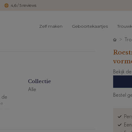
4,6 / 5 reviews
Zelf maken
Geboortekaartjes
Trouwk
Tro
Roest
vorme
Bekijk d
Collectie
Alle
Bestel g
s de
de
geven
ullie
Pers
eheel
Een