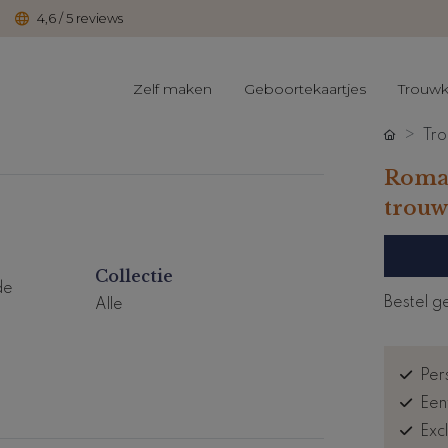
4,6 / 5 reviews
Zelf maken
Geboortekaartjes
Trouwk
Tro
Roman
trouw
Collectie
de
Bestel g
Alle
Pers
Een
Exc