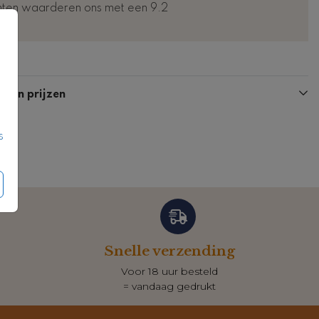
nten waarderen ons met een 9.2
Kaart
Kaart
n en prijzen
s
Snelle verzending
Voor 18 uur besteld
= vandaag gedrukt