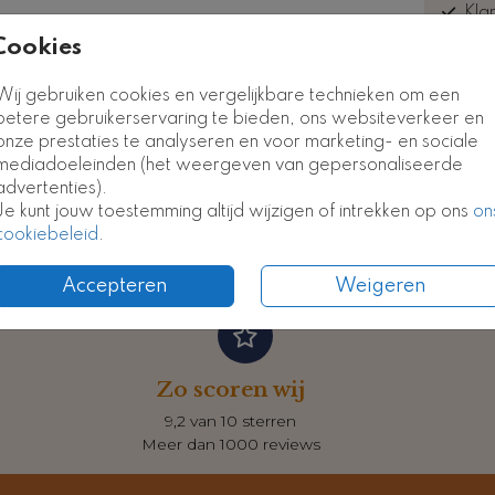
Kla
euk
Cookies
Kaart
Kaart
Wij gebruiken cookies en vergelijkbare technieken om een
betere gebruikerservaring te bieden, ons websiteverkeer en
onze prestaties te analyseren en voor marketing- en sociale
Formate
mediadoeleinden (het weergeven van gepersonaliseerde
advertenties).
Je kunt jouw toestemming altijd wijzigen of intrekken op ons
on
cookiebeleid
.
Accepteren
Weigeren
Zo scoren wij
9,2 van 10 sterren
Meer dan 1000 reviews