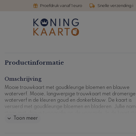
Proefdruk vanaf 1 euro
Snelle verzending i
Productinformatie
Omschrijving
Mooie trouwkaart met goudkleurige bloemen en blauwe
waterverf. Mooie, langwerpige trouwkaart met dromerige
waterverf in de kleuren goud en donkerblauw. De kaart is
versierd met goudkleurige bloemen en bladeren. Jullie na
staan met chique typografie op de voorzijde. In de kaart st
Toon meer
een tijdlijn met het dagprogramma. Deze kun je aanpassen
de avond- en daggasten.