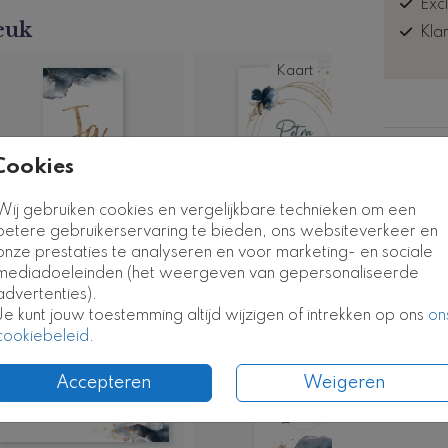
Exc
.
euk
Kla
Kaart
Formate
Cookies
Wij gebruiken cookies en vergelijkbare technieken om een
betere gebruikerservaring te bieden, ons websiteverkeer en
onze prestaties te analyseren en voor marketing- en sociale
mediadoeleinden (het weergeven van gepersonaliseerde
advertenties).
Je kunt jouw toestemming altijd wijzigen of intrekken op ons
on
cookiebeleid
.
Accepteren
Weigeren