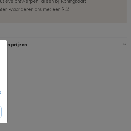
lusieve ontwerpen, alleen bij Koningkaart
nten waarderen ons met een 9.2
n en prijzen
s
Kaart
Gastenboek