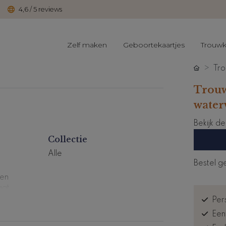
4,6 / 5 reviews
Zelf maken
Geboortekaartjes
Trouwk
Tro
Trouw
water
Bekijk d
Collectie
Alle
Bestel g
men
aat
 voor
Pers
Een