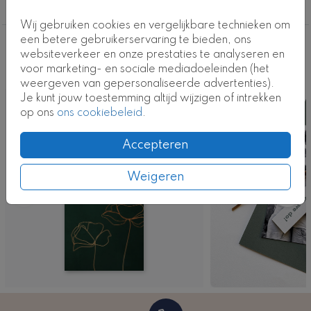
de achtergrondkleur. Klaar met je aanpassingen?
Alle
Bestel een drukproef en bekijk het resultaat in het
Wij gebruiken cookies en vergelijkbare technieken om
echt.
een betere gebruikerservaring te bieden, ons
Deze ontwerpen vind je misschien ook
websiteverkeer en onze prestaties te analyseren en
Kaartcode: FD-T0629
voor marketing- en sociale mediadoeleinden (het
leuk
weergeven van gepersonaliseerde advertenties).
Je kunt jouw toestemming altijd wijzigen of intrekken
Kaart
op ons
ons cookiebeleid
.
Accepteren
Weigeren