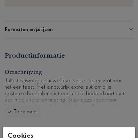
Formaten en prijzen
Productinformatie
Omschrijving
Jullie trouwdag en huwelijksreis zit er op en wat was
het een feest. Het is natuurlijk extra leuk om al je
gasten te bedanken met een mooie bedankkaart met
een mooie foto herinnering. Stuur deze kaart naar
familie, vrienden en bekenden die op jullie trouwdag
Toon meer
aanwezig waren.
Kaartcode: BK-0625-2
Collectie
Cookies