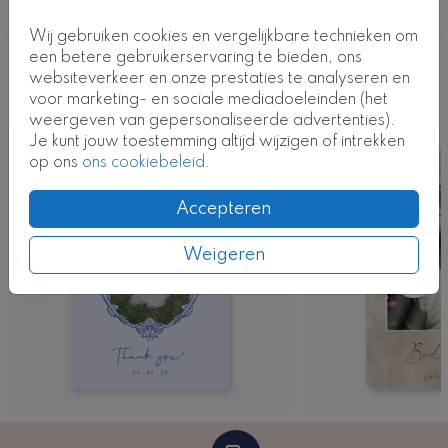
Bedankkaarten
Wij gebruiken cookies en vergelijkbare technieken om
een betere gebruikerservaring te bieden, ons
Deze ontwerpen vind je misschien ook
websiteverkeer en onze prestaties te analyseren en
voor marketing- en sociale mediadoeleinden (het
leuk
weergeven van gepersonaliseerde advertenties).
Je kunt jouw toestemming altijd wijzigen of intrekken
op ons
ons cookiebeleid
.
Accepteren
Weigeren