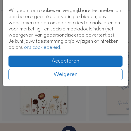
een betoverende strook met veldbloemen aan de
Bloemen
onderkant. De binnenzijde biedt voldoende ruimte om
Wij gebruiken cookies en vergelijkbare technieken om
al jullie belangrijke trouwdetails en persoonlijke
een betere gebruikerservaring te bieden, ons
boodschappen toe te voegen.
Deze ontwerpen vind je misschien ook
websiteverkeer en onze prestaties te analyseren en
voor marketing- en sociale mediadoeleinden (het
leuk
Met behulp van onze gebruiksvriendelijke ontwerptool
weergeven van gepersonaliseerde advertenties).
kun je deze prachtige trouwkaart volledig aanpassen
Je kunt jouw toestemming altijd wijzigen of intrekken
Kaart
Ka
aan jullie stijl en voorkeuren. Bestel een drukproef om
op ons
ons cookiebeleid
.
eerst het eindresultaat te zien.
Accepteren
Kaartcode: T0777-5
Weigeren