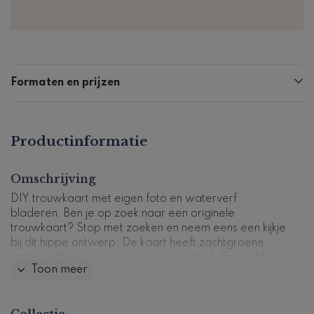
Formaten en prijzen
Productinformatie
Omschrijving
DIY trouwkaart met eigen foto en waterverf
bladeren. Ben je op zoek naar een originele
trouwkaart? Stop met zoeken en neem eens een kijkje
bij dit hippe ontwerp. De kaart heeft zachtgroene
waterverf ter versiering en is omkaderd door subtiele
Toon meer
bladeren. Met een speels en trendy lettertype staan
jullie namen voorop. In de kaart is voldoende plaats
voor alle informatie over jullie heugelijke dag. Ook kun
Collectie