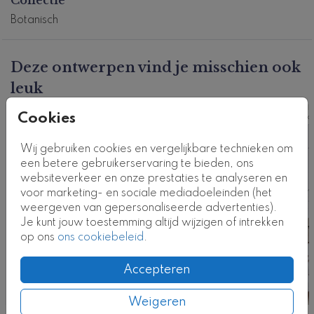
je achterop de gegevens van de ceremoniemeester
kwijt. Plaats op de rechter binnenzijde een foto.
Botanisch
Zodra je de aangegeven strook op de voorzijde
wegsnijdt (let op, dit is DIY-kaart oftewel Do It
Yourself), komt de foto tevoorschijn.
Deze ontwerpen vind je misschien ook
leuk
Dit product maakt deel uit van
een complete set in
deze stijl.
Cookies
Kaart
Ka
Kaartcode: T0542-1
Wij gebruiken cookies en vergelijkbare technieken om
een betere gebruikerservaring te bieden, ons
websiteverkeer en onze prestaties te analyseren en
voor marketing- en sociale mediadoeleinden (het
weergeven van gepersonaliseerde advertenties).
Je kunt jouw toestemming altijd wijzigen of intrekken
op ons
ons cookiebeleid
.
Accepteren
Weigeren