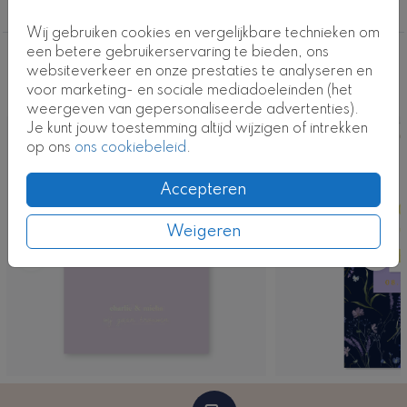
Foliedruk
Wij gebruiken cookies en vergelijkbare technieken om
een betere gebruikerservaring te bieden, ons
Deze ontwerpen vind je misschien ook
websiteverkeer en onze prestaties te analyseren en
voor marketing- en sociale mediadoeleinden (het
leuk
weergeven van gepersonaliseerde advertenties).
Je kunt jouw toestemming altijd wijzigen of intrekken
op ons
ons cookiebeleid
.
Accepteren
Weigeren