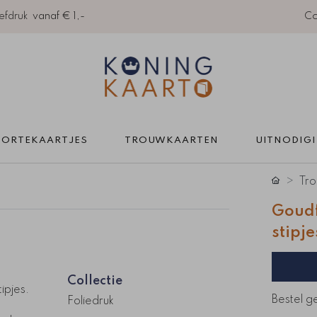
efdruk
vanaf € 1,-
Co
ORTEKAARTJES 
TROUWKAARTEN 
UITNODIG
Tro
Goudf
stipje
Collectie
ipjes.
Bestel g
Foliedruk