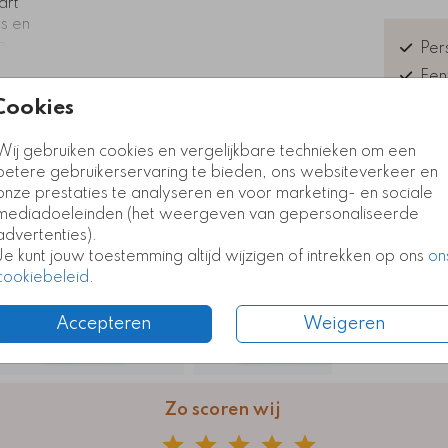
art
es en
e
Pers
 terug
Een
ver een
Exc
Cookies
deze
lie
Kla
euk
Wij gebruiken cookies en vergelijkbare technieken om een
betere gebruikerservaring te bieden, ons websiteverkeer en
Kaart
Kaart
onze prestaties te analyseren en voor marketing- en sociale
mediadoeleinden (het weergeven van gepersonaliseerde
advertenties).
Formate
Je kunt jouw toestemming altijd wijzigen of intrekken op ons
on
cookiebeleid
.
Accepteren
Weigeren
Zo scoren wij