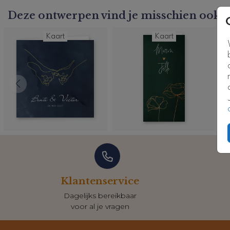
roségoudfolie is deze kaart heel erg mooi.
Deze ontwerpen vind je misschien ook l
Kaartcode: FD-T0633
Kaart
Kaart
Klantenservice
Dagelijks bereikbaar
voor al je vragen