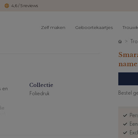
4,6 / 5 reviews
Zelf maken
Geboortekaartjes
Trouwk
Tro
Smara
namen
Collectie
s en
Bestel g
Foliedruk
lie
rak
Pers
Een
ntwerp
Exc
d- of