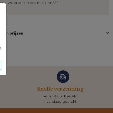
nten waarderen ons met een 9.2
Kaart
Fotokaart
n en prijzen
s
Snelle verzending
Voor 18 uur besteld
= vandaag gedrukt