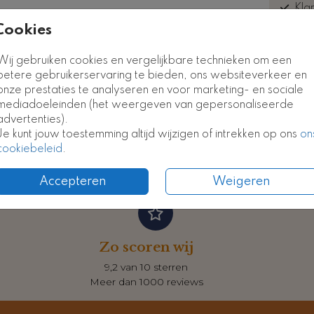
Kla
euk
Cookies
Kaart
Kaart
Wij gebruiken cookies en vergelijkbare technieken om een
betere gebruikerservaring te bieden, ons websiteverkeer en
onze prestaties te analyseren en voor marketing- en sociale
Formate
mediadoeleinden (het weergeven van gepersonaliseerde
advertenties).
Je kunt jouw toestemming altijd wijzigen of intrekken op ons
on
cookiebeleid
.
Accepteren
Weigeren
Zo scoren wij
9,2 van 10 sterren
Meer dan 1000 reviews