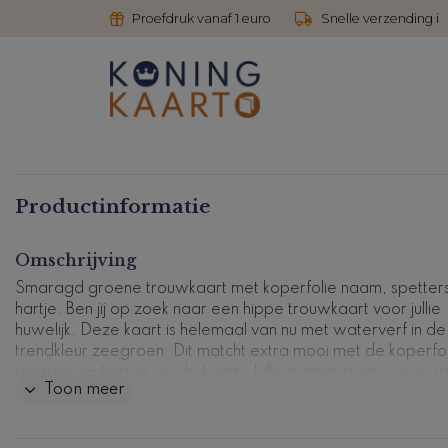
Proefdruk vanaf 1 euro
Snelle verzending i
Productinformatie
Omschrijving
Smaragd groene trouwkaart met koperfolie naam, spetter
hartje. Ben jij op zoek naar een hippe trouwkaart voor jullie
huwelijk. Deze kaart is helemaal van nu met waterverf in de
trendkleur zeegroen. Dit matcht extra mooi met de koperfo
spetters en hartjes op de kaart. Jullie namen staan in een st
Toon meer
lettertype. In de kaart is voldoende ruimte voor het
dagprogramma en een persoonlijke boodschap. Pas het o
naar wens aan in de ontwerptool. Tip van ons, ook met gou