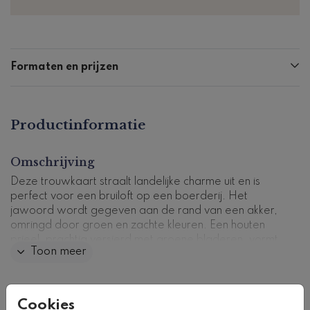
Formaten en prijzen
Productinformatie
Omschrijving
Deze trouwkaart straalt landelijke charme uit en is
perfect voor een bruiloft op een boerderij. Het
jawoord wordt gegeven aan de rand van een akker,
omringd door groen en zachte kleuren. Een houten
prieel, prachtig versierd met groene bladeren, vormt
Toon meer
het middelpunt, de houten stoelen staan in een intieme
setting om de ceremonie compleet maken. Jullie
namen zijn in prachtig goudfolie gedrukt.
Collectie
Cookies