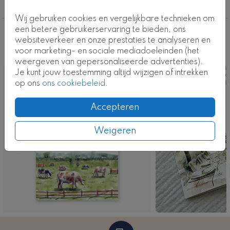
Met de handige ontwerptool kun je de kaart volledig
Foliedruk
naar wens aanpassen, van tekst tot lettertype. Vraag
Wij gebruiken cookies en vergelijkbare technieken om
eenvoudig een proefkaart aan om een indruk te
een betere gebruikerservaring te bieden, ons
krijgen.
Deze ontwerpen vind je misschien ook
websiteverkeer en onze prestaties te analyseren en
voor marketing- en sociale mediadoeleinden (het
leuk
Kaartcode: FD-T0831-6
weergeven van gepersonaliseerde advertenties).
Je kunt jouw toestemming altijd wijzigen of intrekken
Kaart
Ka
op ons
ons cookiebeleid
.
Accepteren
Weigeren