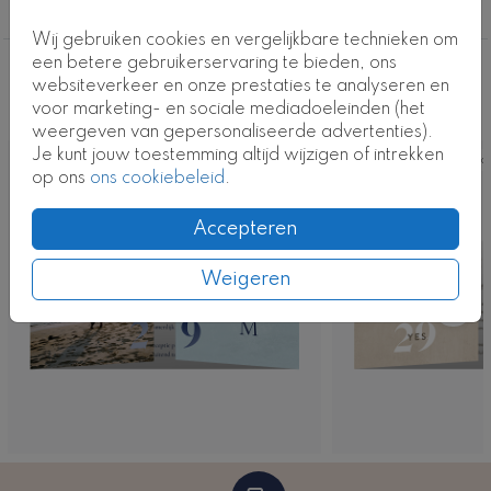
Foto
Wij gebruiken cookies en vergelijkbare technieken om
een betere gebruikerservaring te bieden, ons
Deze ontwerpen vind je misschien ook
websiteverkeer en onze prestaties te analyseren en
voor marketing- en sociale mediadoeleinden (het
leuk
weergeven van gepersonaliseerde advertenties).
Je kunt jouw toestemming altijd wijzigen of intrekken
Kaart
Ka
op ons
ons cookiebeleid
.
Accepteren
Weigeren