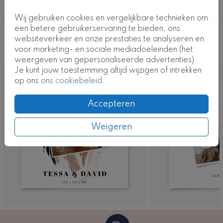
Kaartcode: FD-T0310-2
Foto
Wij gebruiken cookies en vergelijkbare technieken om
een betere gebruikerservaring te bieden, ons
Deze ontwerpen vind je misschien ook
websiteverkeer en onze prestaties te analyseren en
voor marketing- en sociale mediadoeleinden (het
leuk
weergeven van gepersonaliseerde advertenties).
Je kunt jouw toestemming altijd wijzigen of intrekken
Kaart
op ons
ons cookiebeleid
.
Accepteren
Weigeren