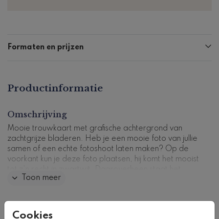
Formaten en prijzen
Productinformatie
Omschrijving
Mooie trouwkaart met grafische achtergrond van
zachtgrijze bladeren. Heb je een mooie foto van jullie
samen of een echte fotoshoot laten maken? Op de
voorkant kun je deze foto plaatsen, hij komt het mooist
tot z'n recht in zwartwit. Daaroverheen staat het
Toon meer
woordje 'trouwen' in goudfolie. Bestel een drukproef
als je klaar bent met ontwerpen om het kaartje eerst
even in het echt te zien.
Collectie
Cookies