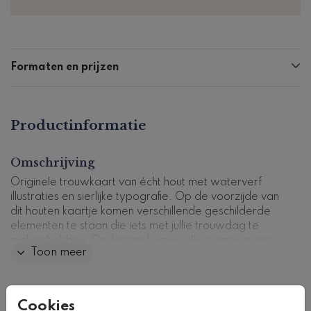
Formaten en prijzen
Productinformatie
Omschrijving
Originele trouwkaart van écht hout met waterverf
illustraties en sierlijke typografie. Op de voorzijde van
dit houten kaartje komen verschillende geschilderde
elementen te staan die iets met jullie trouwdag te
maken hebben. Onderaan komen jullie namen in een
Toon meer
speelse letter. Op de achterzijde is ruimte voor
informatie over jullie dag. Pas dit ontwerp zelf aan in
onze handige editor.
Collectie
Cookies