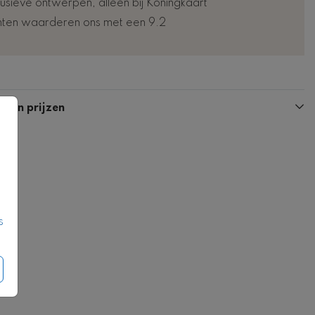
lusieve ontwerpen, alleen bij Koningkaart
nten waarderen ons met een 9.2
n en prijzen
s