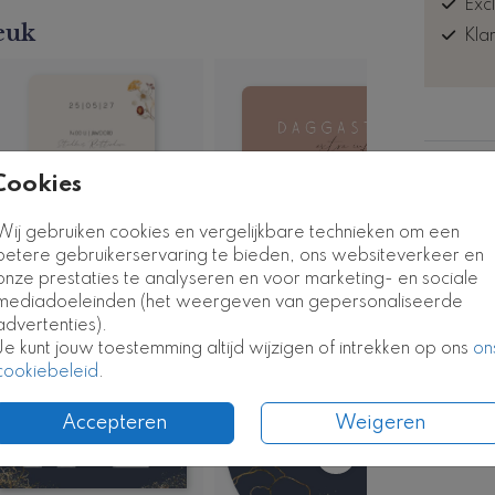
Exc
euk
Kla
Formate
Cookies
Wij gebruiken cookies en vergelijkbare technieken om een
betere gebruikerservaring te bieden, ons websiteverkeer en
onze prestaties te analyseren en voor marketing- en sociale
mediadoeleinden (het weergeven van gepersonaliseerde
advertenties).
Je kunt jouw toestemming altijd wijzigen of intrekken op ons
on
Kaart
Sluitsticker
cookiebeleid
.
Accepteren
Weigeren