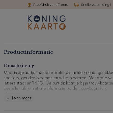
Proefdruk vanaf 1 euro
Snelle verzending i
Productinformatie
Omschrijving
Mooi inlegkaartje met donkerblauwe achtergrond, goudkle
spetters, gouden bloemen en witte bladeren. Met grote ve
letters staat er 'INFO'. Je kunt dit kaartje bij je trouwkaarte
bestellen als je niet alle informatie op de trouwkaart kunt
plaatsen.
Toon meer
Dit product maakt deel uit van
een complete set in deze stijl
Kaartcode: IV-0518-2