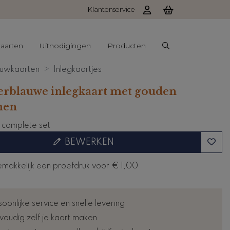
Klantenservice
aarten
Uitnodigingen
Producten
uwkaarten
Inlegkaartjes
rblauwe inlegkaart met gouden
men
e complete set
BEWERKEN
emakkelijk een proefdruk voor
€ 1,00
oonlijke service en snelle levering
voudig zelf je kaart maken