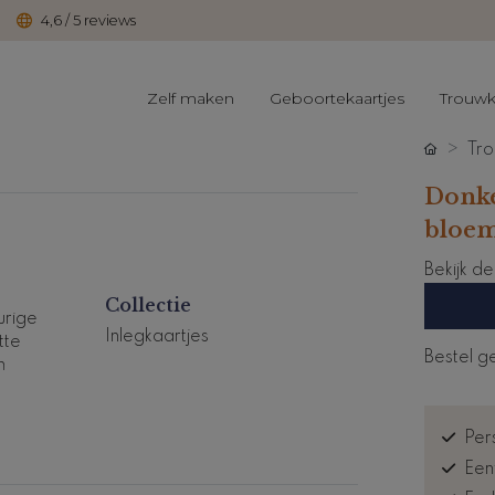
4,6 / 5 reviews
Zelf maken
Geboortekaartjes
Trouwk
Tro
Donke
bloe
Bekijk d
Collectie
urige
Inlegkaartjes
tte
Bestel g
n
Pers
.
Een