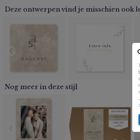
Deze ontwerpen vind je misschien ook l
Nog meer in deze stijl