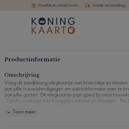
Proefdruk vanaf 1 euro
Snelle verzending i
Productinformatie
Omschrijving
Voeg dit zandkleurig inlegkaartje met bruin takje en initialen
aan jullie trouwuitnodigingen om extra informatie over te b
aan jullie gasten. Dit inlegkaartje past goed bij onze trouwk
'Zand trouwkaart met hoogglans initialen en blaadjes'. Pas 
kaartje zelf aan in onze editor.
Toon meer
Dit product maakt deel uit van
een complete set in deze stijl
Kaartcode: HG-IV-0687