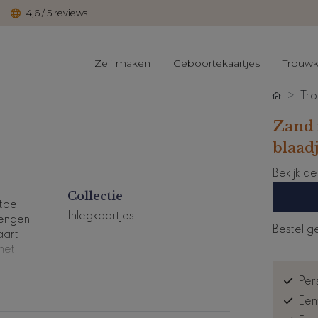
4,6 / 5 reviews
Zelf maken
Geboortekaartjes
Trouwk
Tro
Zand 
blaad
Bekijk d
Collectie
 toe
Inlegkaartjes
rengen
Bestel g
aart
het
Pers
.
Een