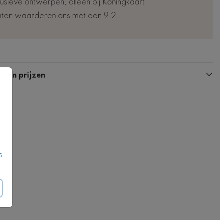
lusieve ontwerpen, alleen bij Koningkaart
nten waarderen ons met een 9.2
n en prijzen
s