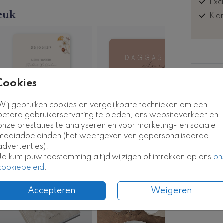
Exc
euk
Kla
Formate
Cookies
Wij gebruiken cookies en vergelijkbare technieken om een
betere gebruikerservaring te bieden, ons websiteverkeer en
onze prestaties te analyseren en voor marketing- en sociale
mediadoeleinden (het weergeven van gepersonaliseerde
advertenties).
Je kunt jouw toestemming altijd wijzigen of intrekken op ons
on
gastenboek
cookiebeleid
.
Accepteren
Weigeren