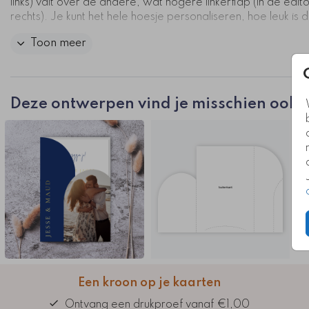
links) valt over de andere, wat hogere linkerflap (in de edit
rechts). Je kunt het hele hoesje personaliseren, hoe leuk is d
Toon meer
Aan de binnenzijde zit onderin een insnede waarin je
deze
k
van 11×17 cm kunt plaatsen. In de editor zit deze trouwkaart 
direct gekoppeld. Je kunt het hoesje sluiten met een sierlijk
touwtje of lintje.
Deze ontwerpen vind je misschien ook l
Kaartcode: IH-T0860-1a
Een kroon op je kaarten
Ontvang een drukproef vanaf €1,00