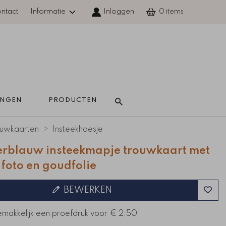
ntact
Informatie
Inloggen
0
INGEN 
PRODUCTEN 
uwkaarten
Insteekhoesje
rblauw insteekmapje trouwkaart met
 foto en goudfolie
BEWERKEN
emakkelijk een proefdruk voor
€ 2,50