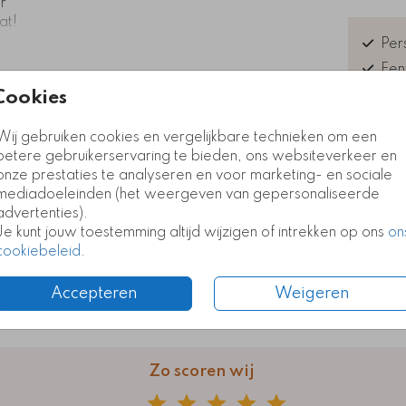
or
at!
Pers
aart
Een
al
Exc
Cookies
Kla
euk
Wij gebruiken cookies en vergelijkbare technieken om een
betere gebruikerservaring te bieden, ons websiteverkeer en
onze prestaties te analyseren en voor marketing- en sociale
mediadoeleinden (het weergeven van gepersonaliseerde
advertenties).
Prijzen
Je kunt jouw toestemming altijd wijzigen of intrekken op ons
on
cookiebeleid
.
Accepteren
Weigeren
Zo scoren wij