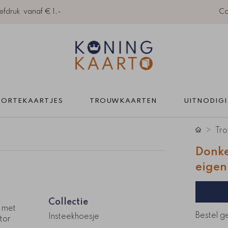
efdruk
vanaf € 1,-
Co
ORTEKAARTJES 
TROUWKAARTEN 
UITNODIG
Tro
Donke
eigen
Collectie
 met
Bestel g
Insteekhoesje
tor