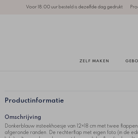
Voor 18:00 uur
besteld
is dezelfde dag gedrukt
Pro
ZELF MAKEN 
GEBO
Productinformatie
Omschrijving
Donkerblauw insteekhoesje van 12×18 cm met twee flappen
afgeronde randen. De rechterflap met eigen foto (in de edi