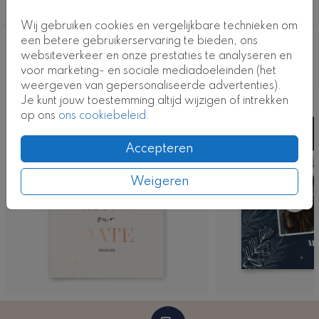
achterkant is er genoeg ruimte voor een kerstwens en
Kerst save the date kaarten
een tekst over jullie dag. Pas dit ontwerp eventueel
Wij gebruiken cookies en vergelijkbare technieken om
aan naar smaak in onze ontwerptool.
een betere gebruikerservaring te bieden, ons
Deze ontwerpen vind je misschien ook
websiteverkeer en onze prestaties te analyseren en
Kaartcode: FD-MC-269
voor marketing- en sociale mediadoeleinden (het
leuk
weergeven van gepersonaliseerde advertenties).
Je kunt jouw toestemming altijd wijzigen of intrekken
op ons
ons cookiebeleid
.
Accepteren
Weigeren