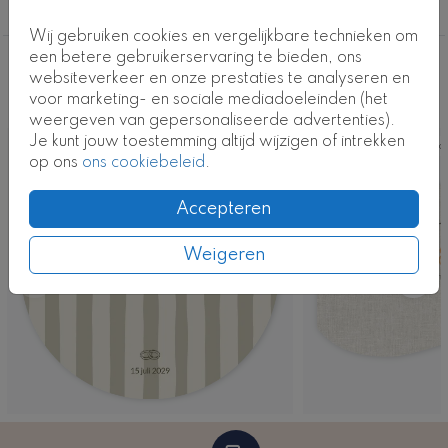
het echt. Een prachtige kaart om jullie liefde en grote
Klassiek
dag op een bijzondere manier aan te kondigen!
Wij gebruiken cookies en vergelijkbare technieken om
een betere gebruikerservaring te bieden, ons
Kaartcode: HG-T0845-1
Deze ontwerpen vind je misschien ook
websiteverkeer en onze prestaties te analyseren en
voor marketing- en sociale mediadoeleinden (het
leuk
weergeven van gepersonaliseerde advertenties).
Je kunt jouw toestemming altijd wijzigen of intrekken
Kaart
Ka
op ons
ons cookiebeleid
.
Accepteren
Weigeren