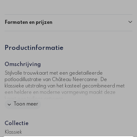
Formaten en prijzen
Productinformatie
Omschrijving
Stijlvolle trouwkaart met een gedetailleerde
potloodillustratie van Château Neercanne. De
klassieke uitstraling van het kasteel gecombineerd met
een heldere en moderne vormgeving maakt deze
kaart een tijdloos ontwerp.
Toon meer
Zelf personaliseren? Dat kan eenvoudig met onze
online editor. Voeg je eigen teksten toe, speel met
Collectie
lettertypes en kleuren, en bestel een proefdruk om
alles in het echt te zien. Op zoek naar een andere
Klassiek