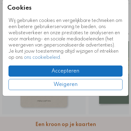
locatie? We hebben een groeiende collectie
trouwlocaties én bieden illustraties op maat.
Cookies
Deze ontwerpen vind je misschien ook
Kaartcode: FD-T0859-5
Wij gebruiken cookies en vergelijkbare technieken om
leuk
een betere gebruikerservaring te bieden, ons
websiteverkeer en onze prestaties te analyseren en
Kaart
Ka
voor marketing- en sociale mediadoeleinden (het
weergeven van gepersonaliseerde advertenties).
Je kunt jouw toestemming altijd wijzigen of intrekken
op ons
ons cookiebeleid
.
Accepteren
Weigeren
Een kroon op je kaarten