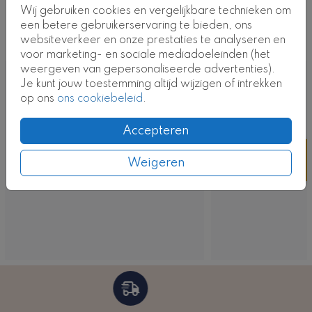
Wij gebruiken cookies en vergelijkbare technieken om
Deze ontwerpen vind je misschien ook
een betere gebruikerservaring te bieden, ons
websiteverkeer en onze prestaties te analyseren en
leuk
voor marketing- en sociale mediadoeleinden (het
weergeven van gepersonaliseerde advertenties).
Je kunt jouw toestemming altijd wijzigen of intrekken
op ons
ons cookiebeleid
.
Accepteren
Weigeren