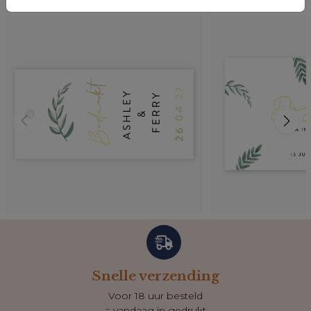
Snelle verzending
Voor 18 uur besteld
= vandaag in gedrukt