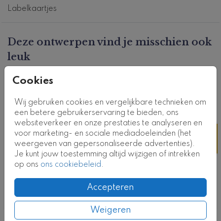
Dit product maakt deel uit van
een complete set in
Labelkaartjes
deze stijl.
Kaartcode: TL-0576-2b
Deze ontwerpen vind je misschien ook
leuk
Cookies
Wij gebruiken cookies en vergelijkbare technieken om
een betere gebruikerservaring te bieden, ons
websiteverkeer en onze prestaties te analyseren en
voor marketing- en sociale mediadoeleinden (het
weergeven van gepersonaliseerde advertenties).
Je kunt jouw toestemming altijd wijzigen of intrekken
op ons
ons cookiebeleid
.
Accepteren
Weigeren
Nog meer in deze stijl