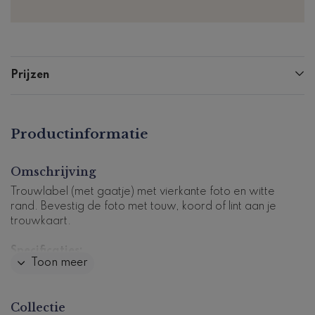
Prijzen
Productinformatie
Omschrijving
Trouwlabel (met gaatje) met vierkante foto en witte
rand. Bevestig de foto met touw, koord of lint aan je
trouwkaart.
Specificaties:
Toon meer
- 16 labels per vel
- Formaat: 40x40mm
- Papier: coated karton
Collectie