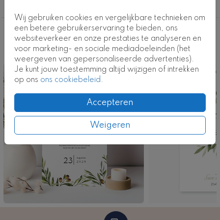
Lente
Wij gebruiken cookies en vergelijkbare technieken om
een betere gebruikerservaring te bieden, ons
Deze ontwerpen vind je misschien ook
websiteverkeer en onze prestaties te analyseren en
voor marketing- en sociale mediadoeleinden (het
leuk
weergeven van gepersonaliseerde advertenties).
Je kunt jouw toestemming altijd wijzigen of intrekken
Kaart
Ka
op ons
ons cookiebeleid
.
Accepteren
Weigeren