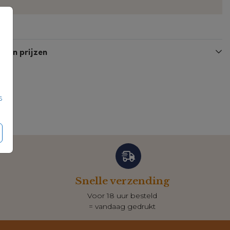
Kaart
n en prijzen
s
Snelle verzending
Voor 18 uur besteld
= vandaag gedrukt