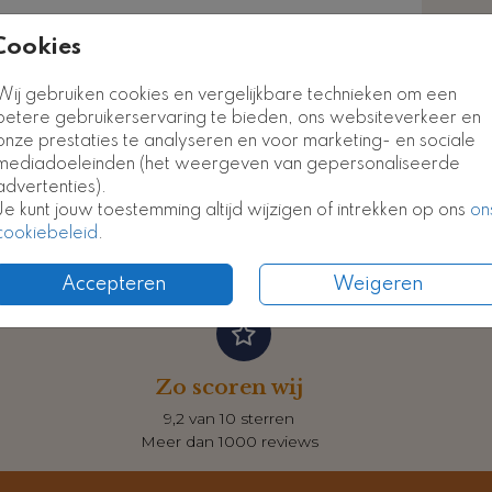
euk
Cookies
Kaart
Kaart
Wij gebruiken cookies en vergelijkbare technieken om een
Formate
betere gebruikerservaring te bieden, ons websiteverkeer en
onze prestaties te analyseren en voor marketing- en sociale
mediadoeleinden (het weergeven van gepersonaliseerde
advertenties).
Je kunt jouw toestemming altijd wijzigen of intrekken op ons
on
cookiebeleid
.
Accepteren
Weigeren
Zo scoren wij
9,2 van 10 sterren
Meer dan 1000 reviews