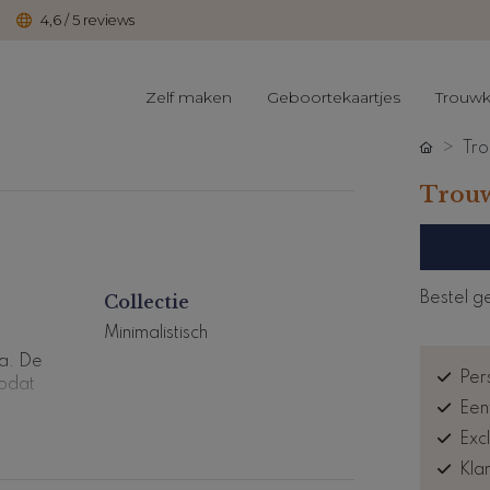
4,6 / 5 reviews
Zelf maken
Geboortekaartjes
Trouwk
Tro
Trouw
Bestel g
Collectie
Minimalistisch
ma. De
Pers
zodat
Een
elen.
Exc
Kla