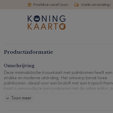
Proefdruk vanaf 1 euro
Snelle verzending i
Productinformatie
Omschrijving
Deze minimalistische trouwkaart met palmbomen heeft een
strakke en moderne uitstraling. Het ontwerp bevat twee
palmbomen, ideaal voor een bruiloft met een tropisch the
kaart is eenvoudig te personaliseren met de online editor, 
deze aansluit bij jullie stijl. Daarnaast kun je een proefdruk
Toon meer
bestellen om de kwaliteit en het ontwerp vooraf te beoord
Deze trouwkaart combineert een tijdloos ontwerp met de
mogelijkheid om er een persoonlijke touch aan te geven.