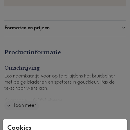
Formaten en prijzen
Productinformatie
Omschrijving
Los naamkaartje voor op tafel tijdens het bruidsdiner
met beige bladeren en spetters in goudkleur. Pas de
tekst naar wens aan.
Kaartcode: TK-0541-beige
Toon meer
Collectie
Cookies