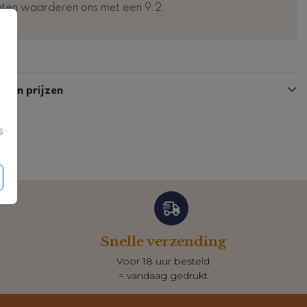
nten waarderen ons met een 9.2
Kaart
Kaart
n en prijzen
s
Snelle verzending
Voor 18 uur besteld
= vandaag gedrukt