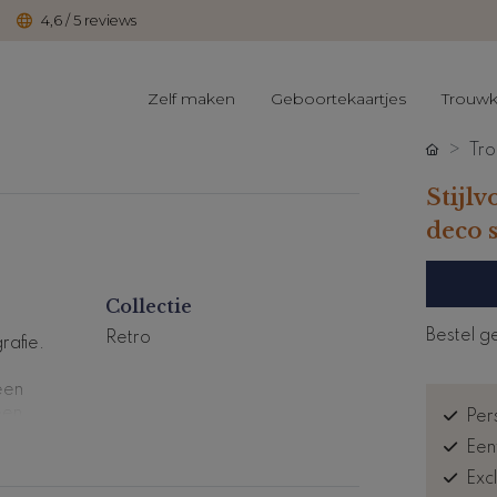
4,6 / 5 reviews
Zelf maken
Geboortekaartjes
Trouwk
Tro
Stijl
deco s
Collectie
Bestel g
Retro
rafie.
een
een
Pers
 in
Een
Exc