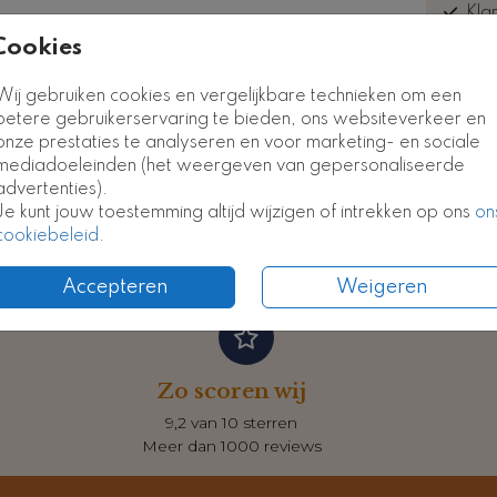
Kla
euk
Cookies
Kaart
Kaart
Wij gebruiken cookies en vergelijkbare technieken om een
betere gebruikerservaring te bieden, ons websiteverkeer en
onze prestaties te analyseren en voor marketing- en sociale
Formate
mediadoeleinden (het weergeven van gepersonaliseerde
advertenties).
Je kunt jouw toestemming altijd wijzigen of intrekken op ons
on
cookiebeleid
.
Accepteren
Weigeren
Zo scoren wij
9,2 van 10 sterren
Meer dan 1000 reviews