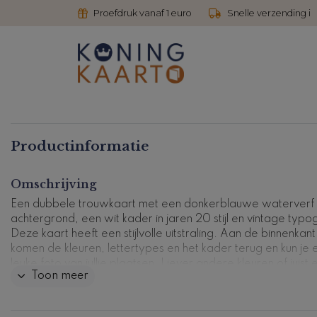
Proefdruk vanaf 1 euro
Snelle verzending i
Productinformatie
Omschrijving
Een dubbele trouwkaart met een donkerblauwe waterverf
achtergrond, een wit kader in jaren 20 stijl en vintage typog
Deze kaart heeft een stijlvolle uitstraling. Aan de binnenkant
komen de kleuren, lettertypes en het kader terug en kun je 
leuke foto van jullie plaatsen. Liever andere kleuren of juist 
Toon meer
strak lettertype? Je kunt dit ontwerp gemakkelijk aanpassen
onze ontwerptool.