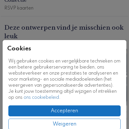
bloemen" of "DIY vintage trouwkaart met botanische
initialen".
RSVP kaarten
Dit product maakt deel uit van
een complete set in
deze stijl.
Deze ontwerpen vind je misschien ook
Kaartcode: RS-0593
leuk
Cookies
Wij gebruiken cookies en vergelijkbare technieken om
een betere gebruikerservaring te bieden, ons
websiteverkeer en onze prestaties te analyseren en
voor marketing- en sociale mediadoeleinden (het
weergeven van gepersonaliseerde advertenties).
Je kunt jouw toestemming altijd wijzigen of intrekken
op ons
ons cookiebeleid
.
Accepteren
Weigeren