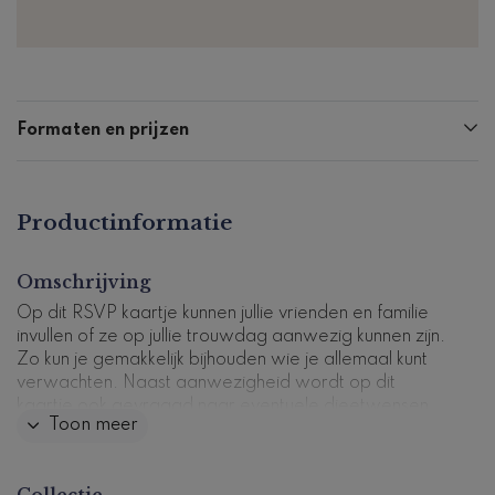
Formaten en prijzen
Productinformatie
Omschrijving
Op dit RSVP kaartje kunnen jullie vrienden en familie
invullen of ze op jullie trouwdag aanwezig kunnen zijn.
Zo kun je gemakkelijk bijhouden wie je allemaal kunt
verwachten. Naast aanwezigheid wordt op dit
kaartje ook gevraagd naar eventuele dieetwensen.
Toon meer
Natuurlijk kun je de tekst zelf aanpassen zodat deze
helemaal op jullie dag aansluit. Dit ontwerp past mooi
bij: "Klassieke trouwkaart met grijze botanisch
Collectie