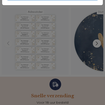
Nog meer in deze stijl
Adressticker
Sluits
Snelle verzending
Voor 18 uur besteld