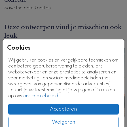
Pas de kaart naar wens aan en bestel een proefdruk.
Save the date kaarten
Dit product maakt deel uit van
een complete set in
deze stijl.
Kaartcode: STD-0515-2
Deze ontwerpen vind je misschien ook
leuk
Cookies
Kaart
Wij gebruiken cookies en vergelijkbare technieken om
een betere gebruikerservaring te bieden, ons
websiteverkeer en onze prestaties te analyseren en
voor marketing- en sociale mediadoeleinden (het
weergeven van gepersonaliseerde advertenties).
Je kunt jouw toestemming altijd wijzigen of intrekken
op ons
ons cookiebeleid
.
Accepteren
Weigeren