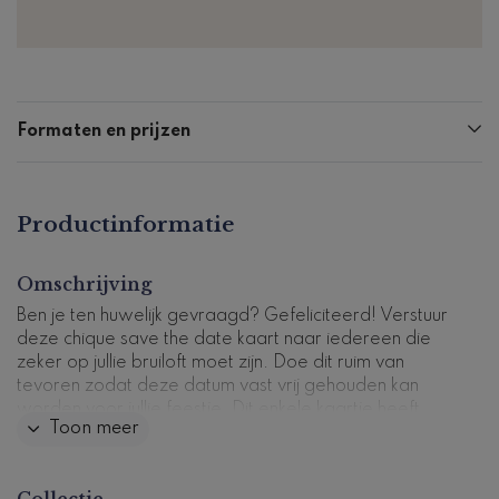
Formaten en prijzen
Productinformatie
Omschrijving
Ben je ten huwelijk gevraagd? Gefeliciteerd! Verstuur
deze chique save the date kaart naar iedereen die
zeker op jullie bruiloft moet zijn. Doe dit ruim van
tevoren zodat deze datum vast vrij gehouden kan
worden voor jullie feestje. Dit enkele kaartje heeft
Toon meer
donkerblauwe waterverf als achtergrond en een wit
fotokader voor een mooie foto van jullie samen. De
goudkleurige spetters zorgen voor de finishing touch.
Collectie