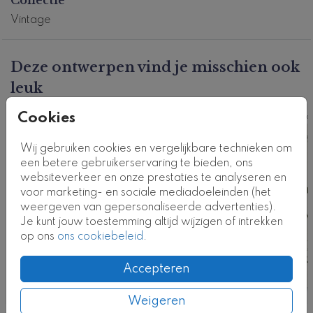
Kaartcode: T0593-2
Vintage
Deze ontwerpen vind je misschien ook
leuk
Cookies
Kaart
Ka
Wij gebruiken cookies en vergelijkbare technieken om
een betere gebruikerservaring te bieden, ons
websiteverkeer en onze prestaties te analyseren en
voor marketing- en sociale mediadoeleinden (het
weergeven van gepersonaliseerde advertenties).
Je kunt jouw toestemming altijd wijzigen of intrekken
op ons
ons cookiebeleid
.
Accepteren
Weigeren