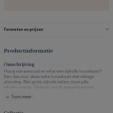
Formaten en prijzen
Productinformatie
Omschrijving
Hou jij van eenvoud en wil je een stijlvolle trouwkaart?
Kies dan voor deze witte trouwkaart met vintage
uitstraling. Met grote stijlvolle letters staan jullie
initialen voorop. De kaart wordt aangekleed met
subtiele bloemen.
Toon meer
Dit product maakt deel uit van
een complete set in
deze stijl.
Collectie