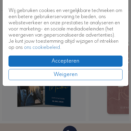
21 Diner
Wij gebruiken cookies en vergelijkbare technieken om
een betere gebruikerservaring te bieden, ons
Deze ontwerpen vind je misschien ook
websiteverkeer en onze prestaties te analyseren en
voor marketing- en sociale mediadoeleinden (het
leuk
weergeven van gepersonaliseerde advertenties).
Je kunt jouw toestemming altijd wijzigen of intrekken
Ka
op ons
ons cookiebeleid
.
Accepteren
Weigeren