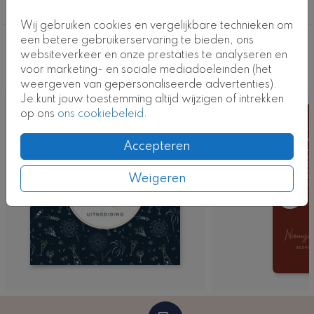
Borrel
Kaartcode: ZK-0879-2
Wij gebruiken cookies en vergelijkbare technieken om
een betere gebruikerservaring te bieden, ons
Deze ontwerpen vind je misschien ook
websiteverkeer en onze prestaties te analyseren en
voor marketing- en sociale mediadoeleinden (het
leuk
weergeven van gepersonaliseerde advertenties).
Je kunt jouw toestemming altijd wijzigen of intrekken
op ons
ons cookiebeleid
.
Accepteren
Weigeren