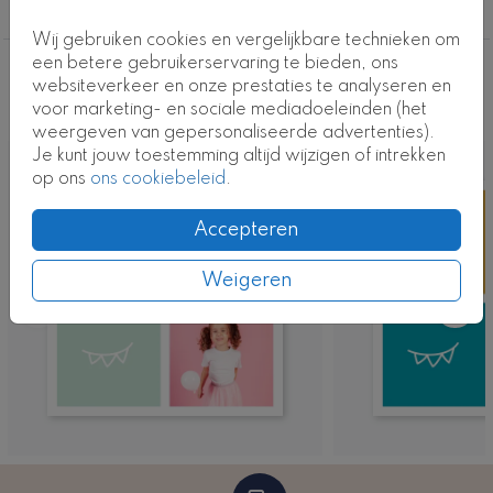
Communie
Wij gebruiken cookies en vergelijkbare technieken om
een betere gebruikerservaring te bieden, ons
Deze ontwerpen vind je misschien ook
websiteverkeer en onze prestaties te analyseren en
voor marketing- en sociale mediadoeleinden (het
leuk
weergeven van gepersonaliseerde advertenties).
Je kunt jouw toestemming altijd wijzigen of intrekken
op ons
ons cookiebeleid
.
Accepteren
Weigeren