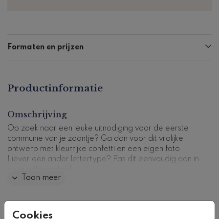
Formaten en prijzen
Productinformatie
Omschrijving
Op zoek naar een leuke uitnodiging voor de eerste
communie van je zoontje? Ga dan voor dit vrolijke
ontwerp met kleurrijke confetti en een eigen foto.
Liever een ander lettertype? Pas dit eenvoudig aan in
onze ontwerptool.
Toon meer
Kaartcode: U-0310-j1
Collectie
Cookies