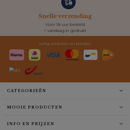
zending
Klantenser
besteld
Dagelijks berei
gedrukt
voor al je vra
Veilig winkelen en betalen
CATEGORIEËN
MOOIE PRODUCTEN
INFO EN PRIJZEN