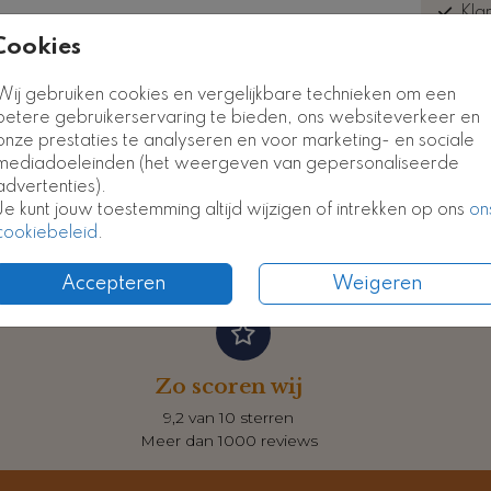
Kla
euk
Cookies
Wij gebruiken cookies en vergelijkbare technieken om een
betere gebruikerservaring te bieden, ons websiteverkeer en
onze prestaties te analyseren en voor marketing- en sociale
Formate
mediadoeleinden (het weergeven van gepersonaliseerde
advertenties).
Je kunt jouw toestemming altijd wijzigen of intrekken op ons
on
cookiebeleid
.
Accepteren
Weigeren
Zo scoren wij
9,2 van 10 sterren
Meer dan 1000 reviews