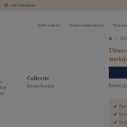
4,6 / 5 reviews
Zelf maken
Geboortekaartjes
Trouwk
Uit
Uitno
meisj
Collectie
s
Bestel g
Kinderfeestje
 je
aar
Pers
Een
Exc