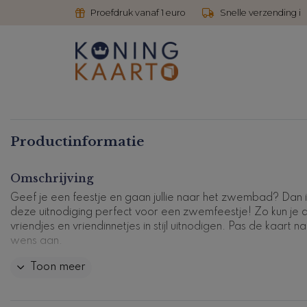
Proefdruk vanaf 1 euro
Snelle verzending i
Productinformatie
Omschrijving
Geef je een feestje en gaan jullie naar het zwembad? Dan i
deze uitnodiging perfect voor een zwemfeestje! Zo kun je al
vriendjes en vriendinnetjes in stijl uitnodigen. Pas de kaart n
wens aan.
Toon meer
Kaartcode: KFS-007m