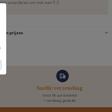
nten waarderen ons met een 9.2
n en prijzen
s
Snelle verzending
Voor 18 uur besteld
= vandaag gedrukt