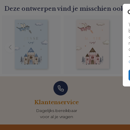
Deze ontwerpen vind je misschien ook l
Klantenservice
Dagelijks bereikbaar
voor al je vragen