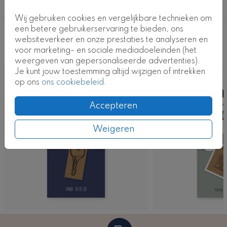
Kaartcode: FD-VH-0031-1
Verhuiskaarten
Wij gebruiken cookies en vergelijkbare technieken om
een betere gebruikerservaring te bieden, ons
Deze ontwerpen vind je misschien ook
websiteverkeer en onze prestaties te analyseren en
voor marketing- en sociale mediadoeleinden (het
leuk
weergeven van gepersonaliseerde advertenties).
Je kunt jouw toestemming altijd wijzigen of intrekken
op ons
ons cookiebeleid
.
Accepteren
Weigeren