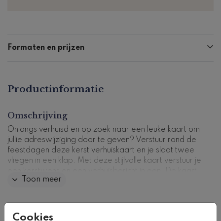
Formaten en prijzen
Productinformatie
Omschrijving
Onlangs verhuisd en op zoek naar een leuke kaart om
jullie adreswijziging door te geven? Verstuur rond de
feestdagen deze kerst verhuiskaart en je slaat twee
vliegen in een klap. Met deze stijlvolle kaart verstuur je
een kerstwens en een verhuisbericht in een. De kaart
Toon meer
is versierd met sterretjes en dennentakjes en de tekst
staat in glanzende goudfolie. In de kaart is ruimte
voor een foto, maar deze kun je ook weglaten.
Collectie
Cookies