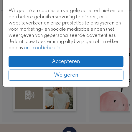
Verjaardag
Wij gebruiken cookies en vergelijkbare technieken om
een betere gebruikerservaring te bieden, ons
Deze ontwerpen vind je misschien ook
websiteverkeer en onze prestaties te analyseren en
voor marketing- en sociale mediadoeleinden (het
leuk
weergeven van gepersonaliseerde advertenties).
Je kunt jouw toestemming altijd wijzigen of intrekken
op ons
ons cookiebeleid
.
Accepteren
Weigeren