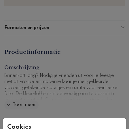
Formaten en prijzen
Productinformatie
Omschrijving
Binnenkort jarig? Nodig je vrienden uit voor je feestje
met dit vrolijke en moderne kaartje met gekleurde
vlakken, getekende icoontjes en ruimte voor een leuke
foto. De kleurvlakken zijn eenvoudig aan te passen in
onze ontwerptool. Ook de lettertypes en iconen kun
Toon meer
je eventueel veranderen naar eigen inzicht.
Kaartcode: U-138-m
Collectie
Cookies