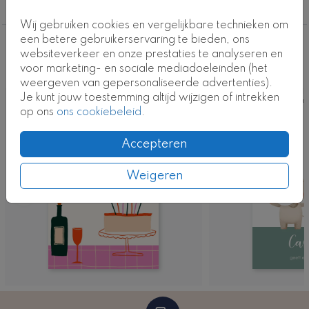
Verjaardag
Wij gebruiken cookies en vergelijkbare technieken om
een betere gebruikerservaring te bieden, ons
Deze ontwerpen vind je misschien ook
websiteverkeer en onze prestaties te analyseren en
voor marketing- en sociale mediadoeleinden (het
leuk
weergeven van gepersonaliseerde advertenties).
Je kunt jouw toestemming altijd wijzigen of intrekken
Kaart
Ka
op ons
ons cookiebeleid
.
Accepteren
Weigeren