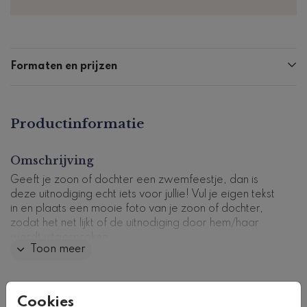
Formaten en prijzen
Productinformatie
Omschrijving
Geeft je zoon of dochter een zwemfeestje, dan is
deze uitnodiging echt iets voor jullie! Vul je eigen tekst
in en plaats een mooie foto van je zoon of dochter,
zodat het net lijkt of de uitnodiging door hem/haar
wordt uitgesproken.
Toon meer
Kaartcode: KFS-001
Collectie
Cookies