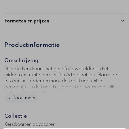
Formaten en prijzen
Productinformatie
Omschrijving
Stijlvolle kerstkaart met goudfolie wereldbol in het
midden en ruimte om vier foto's te plaatsen. Plaats de
foto's in het kader en maak de kerstkaart extra
persoonlijk. In de kaart kun je een kerstwens voor alle
(zaken)relaties kwijt.
Toon meer
Kaartcode: FD-ZK-0420-2
Collectie
Kerstkaarten advocaten