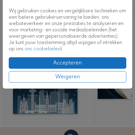
Kaartcode: ZK-0567-2
Alle zakelijke kerstkaarten
Wij gebruiken cookies en vergelijkbare technieken om
een betere gebruikerservaring te bieden, ons
Deze ontwerpen vind je misschien ook
websiteverkeer en onze prestaties te analyseren en
voor marketing- en sociale mediadoeleinden (het
leuk
weergeven van gepersonaliseerde advertenties).
Je kunt jouw toestemming altijd wijzigen of intrekken
op ons
ons cookiebeleid
.
Accepteren
Weigeren