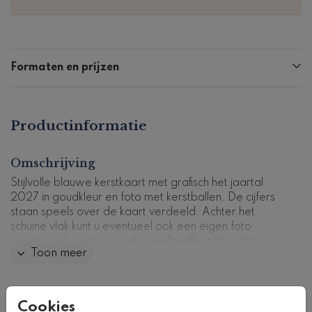
Formaten en prijzen
Productinformatie
Omschrijving
Stijlvolle blauwe kerstkaart met grafisch het jaartal
2027 in goudkleur en foto met kerstballen. De cijfers
staan speels over de kaart verdeeld. Achter het
schuine vlak kunt u eventueel ook een eigen foto
plaatsen of u kunt onze sfeervolle afbeelding laten
Toon meer
staan.
Tip, bestel een drukproef, zo kunt u het ontwerp in het
echt beoordelen.
Collectie
Cookies