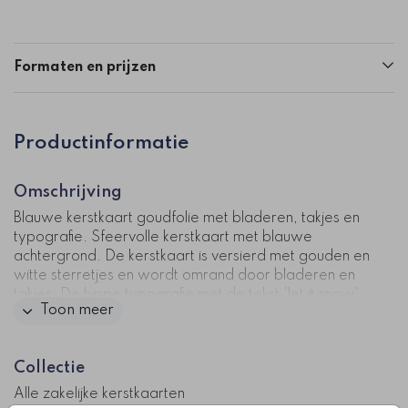
Formaten en prijzen
Productinformatie
Omschrijving
Blauwe kerstkaart goudfolie met bladeren, takjes en
typografie. Sfeervolle kerstkaart met blauwe
achtergrond. De kerstkaart is versierd met gouden en
witte sterretjes en wordt omrand door bladeren en
takjes. De hippe typografie met de tekst 'let it snow'
Toon meer
geeft de kaart een trendy uitstraling. Extra speciaal,
deze kaart heeft goudfolie op de voorkant. Hierdoor
wordt uw kerstkaart extra chic.
Collectie
Kaartcode: FD-ZK-0513-2
Alle zakelijke kerstkaarten