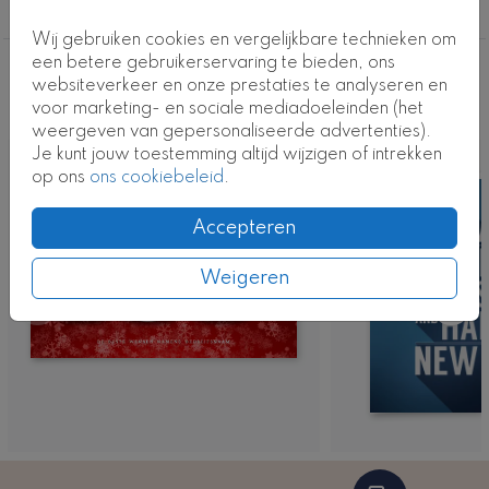
Alle zakelijke kerstkaarten
Wij gebruiken cookies en vergelijkbare technieken om
een betere gebruikerservaring te bieden, ons
Deze ontwerpen vind je misschien ook
websiteverkeer en onze prestaties te analyseren en
voor marketing- en sociale mediadoeleinden (het
leuk
weergeven van gepersonaliseerde advertenties).
Je kunt jouw toestemming altijd wijzigen of intrekken
op ons
ons cookiebeleid
.
Accepteren
Weigeren