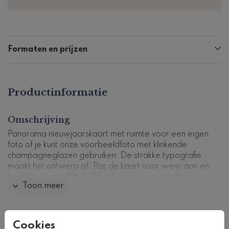
Formaten en prijzen
Productinformatie
Omschrijving
Panorama nieuwjaarskaart met ruimte voor een eigen
foto of je kunt onze voorbeeldfoto met klinkende
champagneglazen gebruiken. De strakke typografie
maakt het ontwerp af. Pas de kaart naar wens aan en
bestel een proefdruk. Dit ontwerp is in meerdere
Toon meer
kleuren verkrijgbaar.
Kaartcode: zk-0512-5
Collectie
Cookies